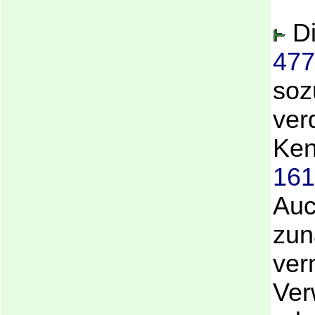
D
477
soz
ver
Ken
161
Auc
zun
ver
Ver