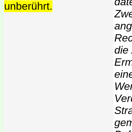
dat
unberührt.
Zwe
ang
Rec
die
Erm
ein
Wer
Ver
Str
gem