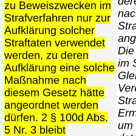
der
zu Beweiszwecken im
nac
Strafverfahren nur zur
Str
Aufklärung solcher
ang
Straftaten verwendet
Die
werden, zu deren
im 
Aufklärung eine solche
Gle
Maßnahme nach
Ver
diesem Gesetz hätte
Str
angeordnet werden
Erm
dürfen. 2 § 100d Abs.
um
5 Nr. 3 bleibt