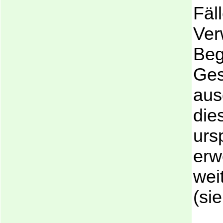
Fäl
Ver
Beg
Ges
aus
die
urs
erw
wei
(si