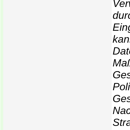
Ver
dur
Ein
kan
Dat
Maß
Ges
Pol
Ges
Nac
Str