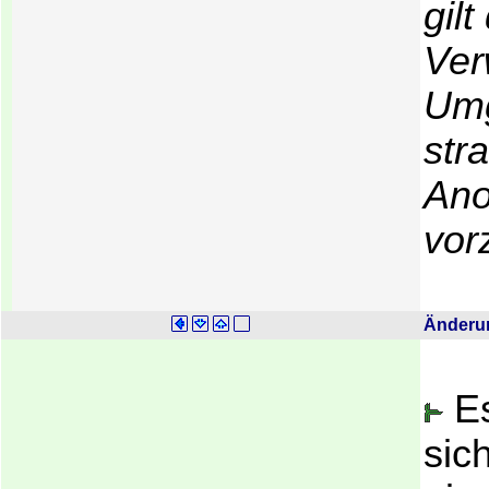
gil
Ver
Umg
str
Ano
vor
Änderun
Es
sic