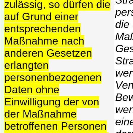
Str
zulässig, so dürfen die
per
auf Grund einer
die
entsprechenden
Maß
Maßnahme nach
Ges
anderen Gesetzen
Str
erlangten
wer
personenbezogenen
Ver
Daten ohne
Bew
Einwilligung der von
wen
der Maßnahme
ein
betroffenen Personen