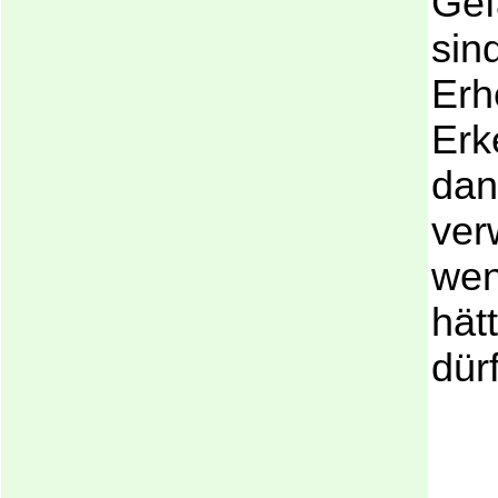
Gef
sind
Erh
Erk
dan
ver
wen
hät
dür