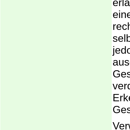
erl
ein
rec
sel
jed
aus
Ges
ver
Erk
Ges
Ver