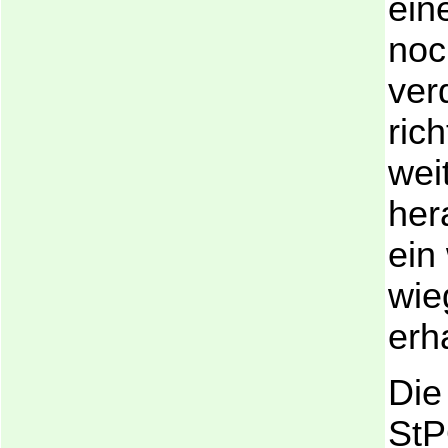
ein
noc
ver
ric
wei
her
ein
wie
erh
Die
StP