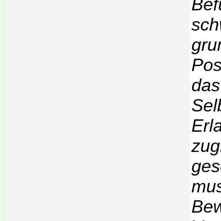
Bef
sch
gru
Pos
das
Sel
Erl
zug
ges
mus
Bew