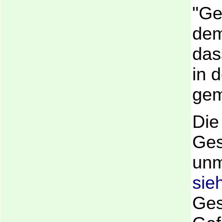
"Ge
dem
das
in 
gem
Die
Ges
unm
sie
Ges