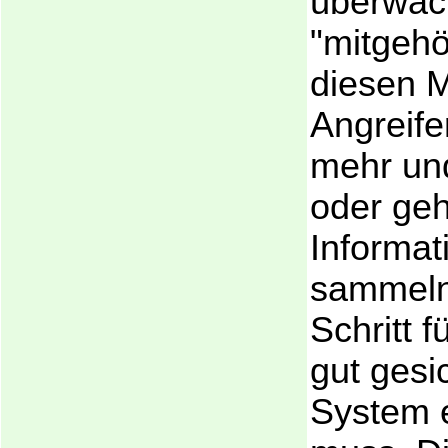
überwac
"mitgehö
diesen M
Angreife
mehr und
oder ge
Informat
sammeln
Schritt f
gut gesi
System 