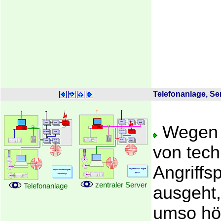
Telefonanlage, Se
Wegen d
von tec
Angriffs
zentraler Server
Telefonanlage
ausgeht, 
umso höh