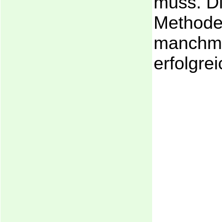
muss. Di
Methode
manchma
erfolgre