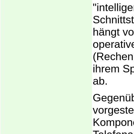
"intellig
Schnittst
hängt vo
operativ
(Rechenl
ihrem S
ab.
Gegenüb
vorgeste
Kompone