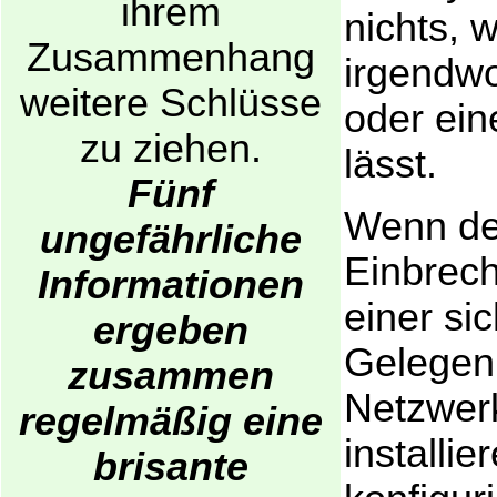
ihrem
nichts, 
Zusammenhang
irgendwo
weitere Schlüsse
oder ein
zu ziehen.
lässt.
Fünf
Wenn der
ungefährliche
Einbrech
Informationen
einer si
ergeben
Gelegenh
zusammen
Netzwer
regelmäßig eine
installie
brisante