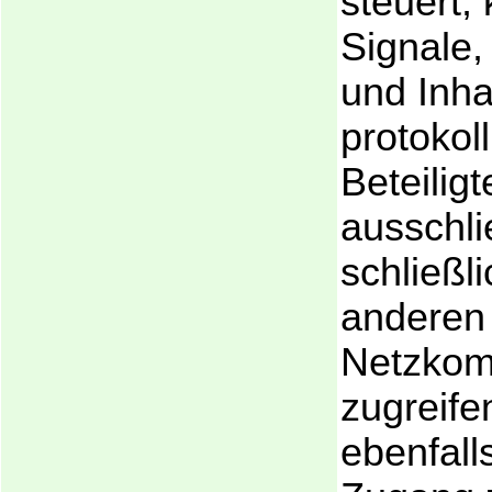
steuert, 
Signale
und Inha
protokoll
Beteili
ausschl
schließl
anderen
Netzkom
zugreife
ebenfall