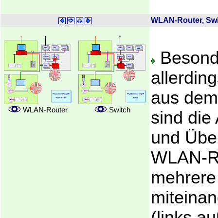
WLAN-Router, Sw
Besonde
allerding
aus dem
WLAN-Router
Switch
sind die
und Übe
WLAN-Ro
mehrere
miteinan
(links a