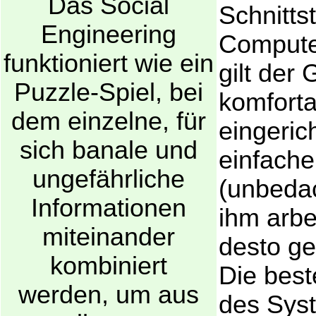
Das Social
Schnittst
Engineering
Computer
funktioniert wie ein
gilt der
Puzzle-Spiel, bei
komforta
dem einzelne, für
eingerich
sich banale und
einfache
ungefährliche
(unbedac
Informationen
ihm arbe
miteinander
desto gef
kombiniert
Die best
werden, um aus
des Sys