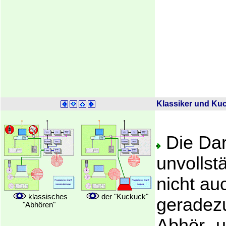
Klassiker und Ku
Die Dar
unvollst
nicht au
klassisches
der "Kuckuck"
geradezu
"Abhören"
Abhör- 