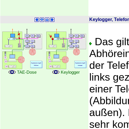
Keylogger, Telef
Das gil
Abhörein
der Tele
TAE-Dose
Keylogger
links ge
einer Te
(Abbildu
außen).
sehr kom