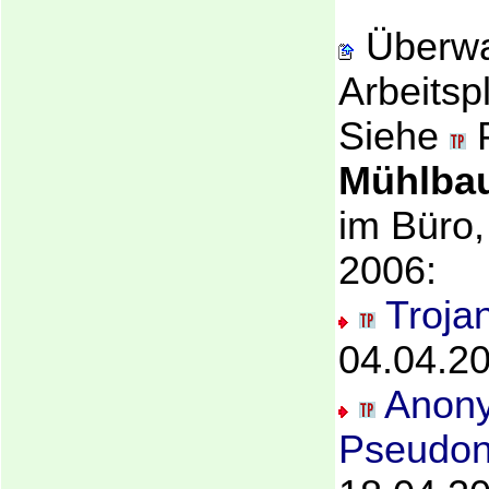
Überw
Arbeitspl
Siehe
P
Mühlba
im Büro, 
2006:
Troja
04.04.2
Anony
Pseudon