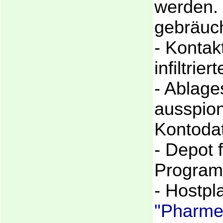
werden.
gebräuch
- Kontakt
infiltrie
- Ablages
ausspion
Kontodat
- Depot 
Progra
- Hostpl
"Pharme