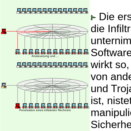
Die ers
die Infilt
unternim
Software
Ansteuerung und ...
wirkt so
von and
und Troj
ist, niste
manipuli
Penetration eines infizierten Rechners
Sicherhe