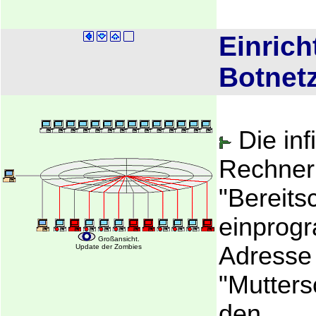
Einric
Botnet
Die infi
Rechner
"Bereits
einprogr
Großansicht.
Adresse
Update der Zombies
"Mutters
den