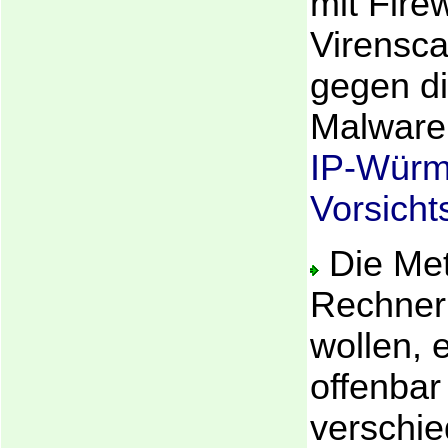
mit Fire
Virensca
gegen di
Malware 
IP-Würm
Vorsich
Die Met
Rechner
wollen,
offenbar
verschie