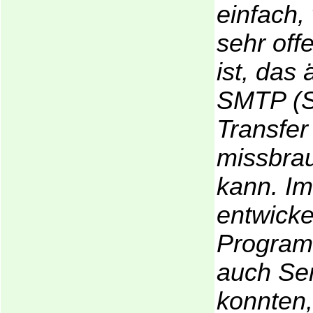
einfach,
sehr off
ist, das 
SMTP (S
Transfer 
missbra
kann. Im
entwicke
Program
auch Ser
konnten,