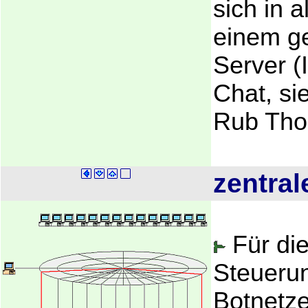
sich in a
einem g
Server (
Chat, s
Rub Th
zentral
Für di
Steueru
Botnetz