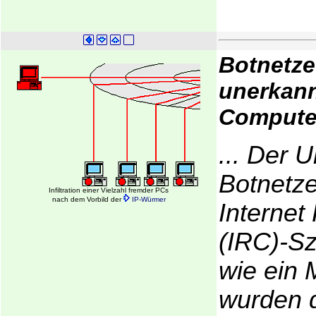
Botnetze:
unerkan
Compute
... Der 
Botnetze 
Infiltration einer Vielzahl fremder PCs
nach dem Vorbild der
IP-Würmer
Internet
(IRC)-Sz
wie ein 
wurden d