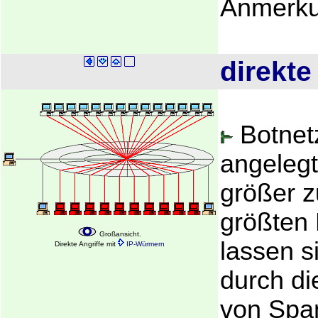
Anmerk
direkte
Botnetz
angelegt
größer z
größten
Großansicht.
lassen s
Direkte Angriffe mit
IP-Würmern
durch d
von Spa