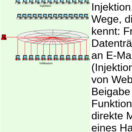
Injektion
Injektion
Wege, d
kennt: 
Datentr
an E-Mai
Infiltration
(Injektio
von Webs
Beigabe 
Funktion
direkte 
eines H