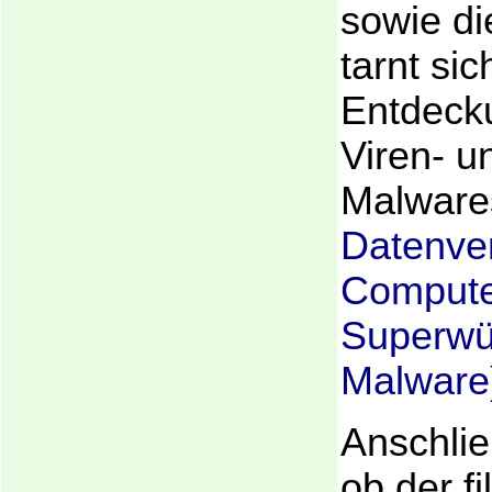
sowie di
tarnt sic
Entdeck
Viren- u
Malware
Datenve
Compute
Superwü
Malware
Anschlie
ob der fi