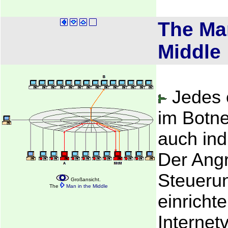
The Man
Middle
Jedes 
im Botne
auch ind
Der Angr
Steueru
Großansicht.
The
Man in the Middle
einricht
Internet