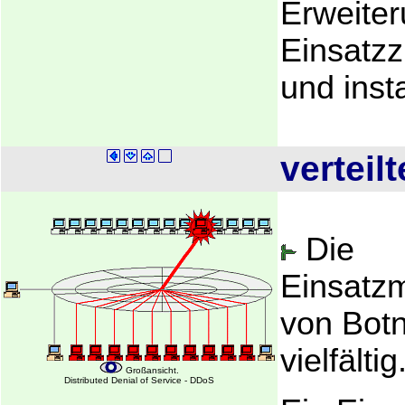
Erweite
Einsatzz
und insta
verteilt
Die
Einsatzm
von Botn
vielfältig
Großansicht.
Distributed Denial of Service - DDoS