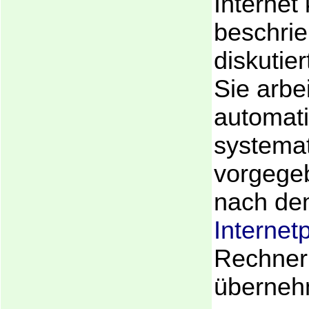
Internet
beschri
diskutier
Sie arbe
automat
systema
vorgege
nach d
Internetp
Rechnern
überneh