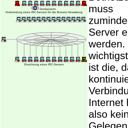
muss
Großansicht.
Vorbereitung eines IRC-Servers für die Botnetz-Verwaltung
zumindes
Server e
werden.
wichtigs
ist die, 
Einrichtung eines IRC-Servers
kontinuie
Verbind
Internet
also kei
Gelegenh