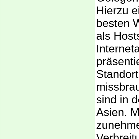
Hierzu e
besten W
als Host
Interneta
präsenti
Standort
missbra
sind in 
Asien. M
zunehm
Verbrei