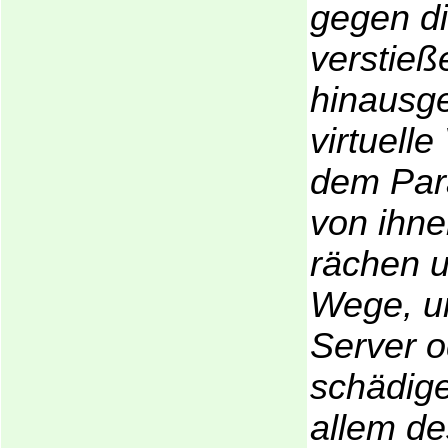
gegen d
verstieß
hinausge
virtuell
dem Para
von ihne
rächen u
Wege, u
Server o
schädige
allem d