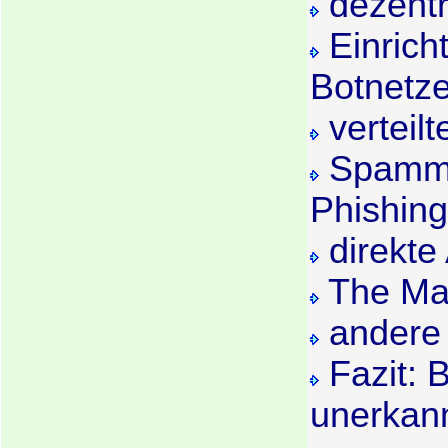
dezentr
Einrich
Botnetz
verteilt
Spammi
Phishing
direkte 
The Man
andere
Fazit: B
unerkan