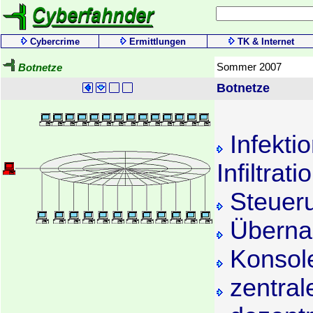
Cybercrime
Ermittlungen
TK & Internet
Sommer 2007
Botnetze
Botnetze
Infekti
Infiltrati
Steuer
Übern
Konsol
zentral