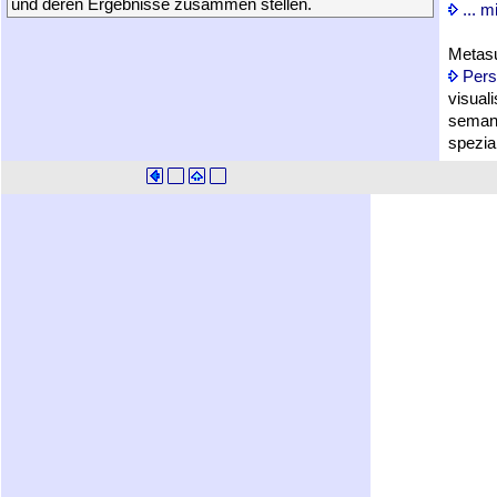
und deren Ergebnisse zusammen stellen.
... m
Metas
Pers
visual
seman
spezia