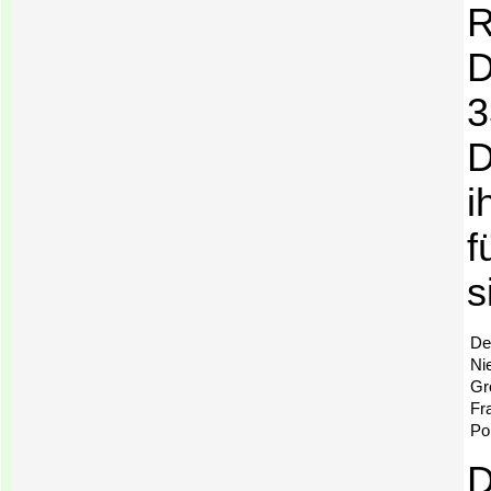
R
D
3
D
i
f
s
De
Ni
Gr
Fr
Po
D