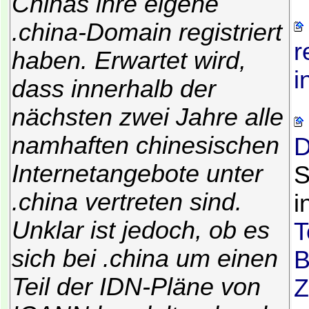
Chinas ihre eigene
.china-Domain registriert
r
haben. Erwartet wird,
i
dass innerhalb der
nächsten zwei Jahre alle
namhaften chinesischen
D
Internetangebote unter
S
.china vertreten sind.
i
Unklar ist jedoch, ob es
T
sich bei .china um einen
B
Teil der IDN-Pläne von
Z