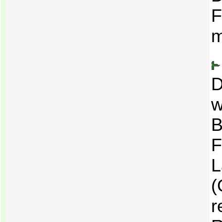
F
m
D
w
B
F
L
(
r