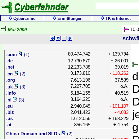
Cybercrime
Ermittlungen
TK & Internet
10.
Mai 2009
schwä
80.474.742
+ 139.794
.com
(1)
.de
12.730.870
+ 26.001
.net
12.233.788
+ 39.019
d
9.173.810
- 118.262
.cn
(2)
.org
7.613.196
+ 37.539
D
7.227.705
o.A.
.uk
(3)
.info
5.184.155
+ 40.519
D
3.164.329
o.A.
.
nl
(3)
.
eu
2.940.049
- 101.107
j
.
biz
2.041.423
- 4.033
.
us
1.612.056
+ 168.229
g
.
at
856.165
+ 4.754
China-Domain und SLDs
(2)