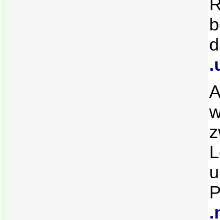
R
b
d
.
A
w
z
L
u
P
.