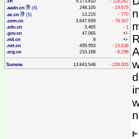
D
.cn
9.173.810
- 118.262
248.105
- 19.679
.aadn.cn
(4)
n
13.215
- 770
.ac.cn
(5)
.com.cn
3.647.699
- 78.357
m
.edu.cn
3.465
- 1
.gov.cn
47.065
+/-
R
.mil.cn
8
+/-
.net.cn
499.993
- 13.638
A
.org.cn
210.188
- 8.298
w
Summe
13.843.548
- 239.005
d
i
w
n