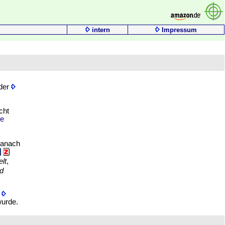
intern
Impressum
 der
cht
fe
danach
lt
,
d
m
wurde.