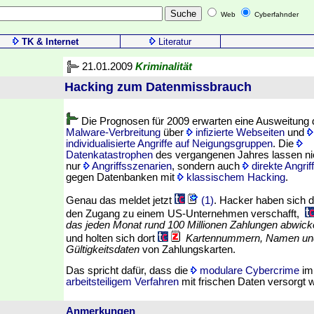
Web
Cyberfahnder
TK & Internet
Literatur
21.01.2009
Kriminalität
Hacking zum Datenmissbrauch
Die Prognosen für 2009 erwarten eine Ausweitung
Malware-Verbreitung
über
infizierte Webseiten
und
individualisierte Angriffe auf Neigungsgruppen
. Die
Datenkatastrophen
des vergangenen Jahres lassen ni
nur
Angriffsszenarien
, sondern auch
direkte Angrif
gegen Datenbanken mit
klassischem Hacking
.
Genau das meldet jetzt
(1)
. Hacker haben sich 
den Zugang zu einem US-Unternehmen verschafft,
das jeden Monat rund 100 Millionen Zahlungen abwicke
und holten sich dort
Kartennummern, Namen un
Gültigkeitsdaten
von Zahlungskarten.
Das spricht dafür, dass die
modulare Cybercrime
i
arbeitsteiligem Verfahren
mit frischen Daten versorgt 
Anmerkungen