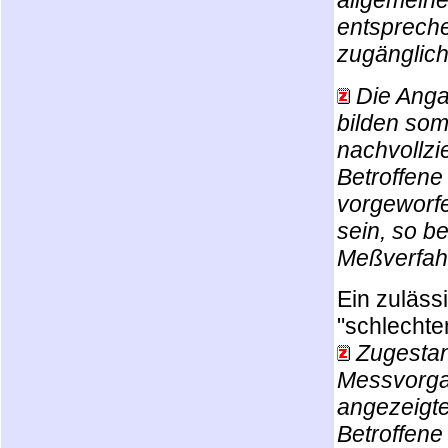
entspreche
zugänglic
Die Ang
bilden som
nachvollz
Betroffene
vorgeworfe
sein, so b
Meßverfahr
Ein zuläss
"schlechte
Zugestan
Messvorgan
angezeigte
Betroffene