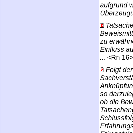
aufgrund w
Überzeugun
Tatsache
Beweismitt
zu erwähne
Einfluss 
...
<Rn 16
Folgt de
Sachverstä
Anknüpfun
so darzule
ob die Bew
Tatsacheng
Schlussfol
Erfahrungs