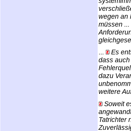
systemimm
verschließ
wegen an 
müssen ...
Anforderun
gleichgese
...
Es ent
dass auch
Fehlerquell
dazu Veran
unbenomme
weitere Au
Soweit e
angewandte
Tatrichter 
Zuverlässi