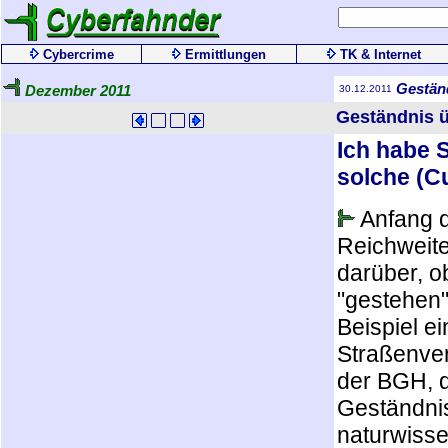
Cybercrime
Ermittlungen
TK & Internet
Gestän
Dezember 2011
30.12.2011
Geständnis 
Ich habe S
solche (C
Anfang d
Reichweite
darüber, o
"gestehen"
Beispiel e
Straßenver
der BGH, 
Geständnis
naturwisse