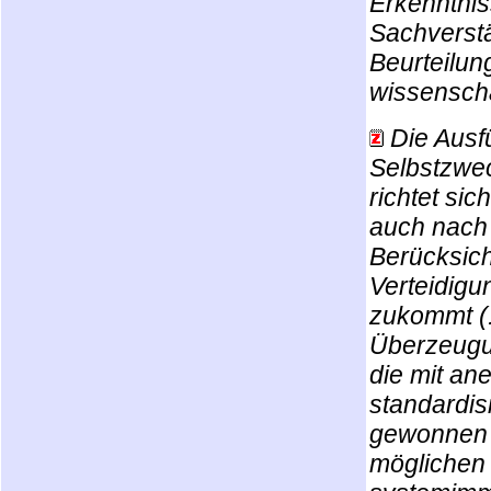
Erkenntnis
Sachverstä
Beurteilun
wissenscha
Die Ausf
Selbstzwec
richtet sic
auch nach 
Berücksich
Verteidigu
zukommt (.
Überzeugun
die mit an
standardis
gewonnen w
möglichen