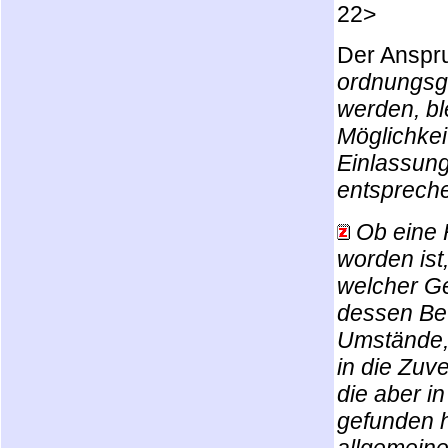
22>
Der Anspr
ordnungsg
werden, bl
Möglichkei
Einlassun
entspreche
Ob eine 
worden ist
welcher G
dessen Bet
Umstände,
in die Zuv
die aber i
gefunden 
allgemeine