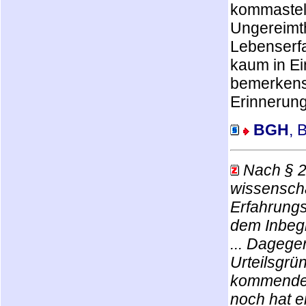
kommastel
Ungereimth
Lebenserfa
kaum in Ei
bemerkensw
Erinnerung
BGH
, 
Nach § 2
wissenscha
Erfahrungs
dem Inbegr
... Dagegen
Urteilsgrü
kommenden
noch hat e