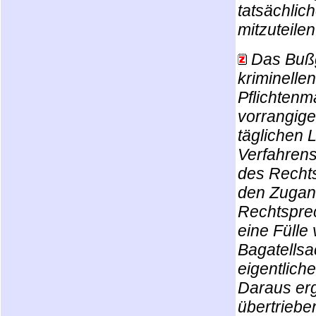
tatsächlic
mitzuteilen
Das Bußg
kriminelle
Pflichtenma
vorrangige
täglichen 
Verfahrens
des Recht
den Zugang
Rechtspre
eine Füll
Bagatellsa
eigentlich
Daraus erg
übertriebe