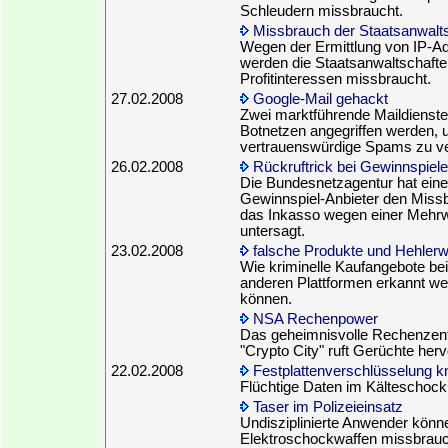
Schleudern missbraucht.
Missbrauch der Staatsanwalts
Wegen der Ermittlung von IP-A
werden die Staatsanwaltschafte
Profitinteressen missbraucht.
27.02.2008
Google-Mail gehackt
Zwei marktführende Maildienste
Botnetzen angegriffen werden,
vertrauenswürdige Spams zu v
26.02.2008
Rückruftrick bei Gewinnspiel
Die Bundesnetzagentur hat ein
Gewinnspiel-Anbieter den Miss
das Inkasso wegen einer Meh
untersagt.
23.02.2008
falsche Produkte und Hehler
Wie kriminelle Kaufangebote be
anderen Plattformen erkannt w
können.
NSA Rechenpower
Das geheimnisvolle Rechenzent
"Crypto City" ruft Gerüchte herv
22.02.2008
Festplattenverschlüsselung 
Flüchtige Daten im Kälteschock
Taser im Polizeieinsatz
Undisziplinierte Anwender könn
Elektroschockwaffen missbrau