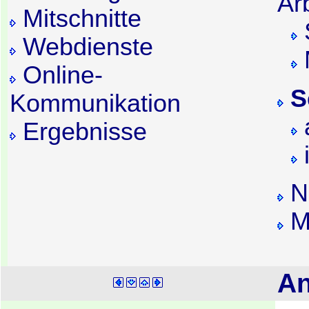
Ar
Mitschnitte
Webdienste
Online-
S
Kommunikation
Ergebnisse
i
Ne
M
An