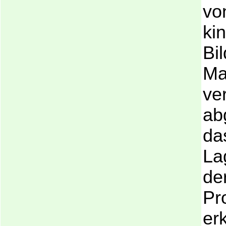
vo
ki
Bi
Ma
ve
ab
da
La
de
Pr
er