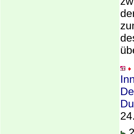
zw
de
zu
de
üb
In
De
Du
24
2