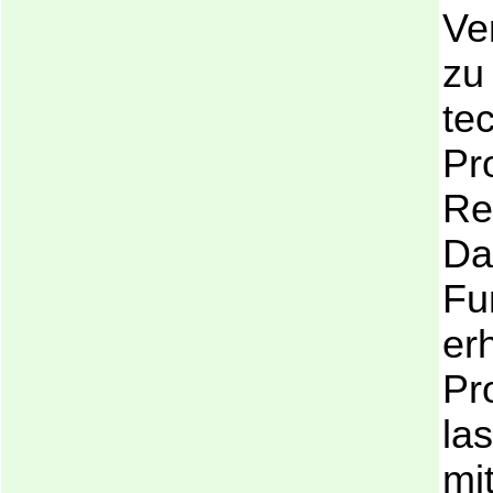
Ve
zu
te
Pr
Re
Da
Fu
er
Pr
la
mi