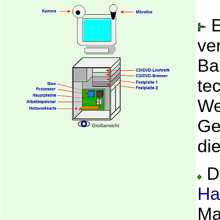
E
ve
Ba
te
We
Ge
Großansicht
di
Da
Ha
Ma