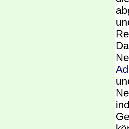
ab
und
Re
Da
Ne
Ad
und
Ne
in
Ge
kö