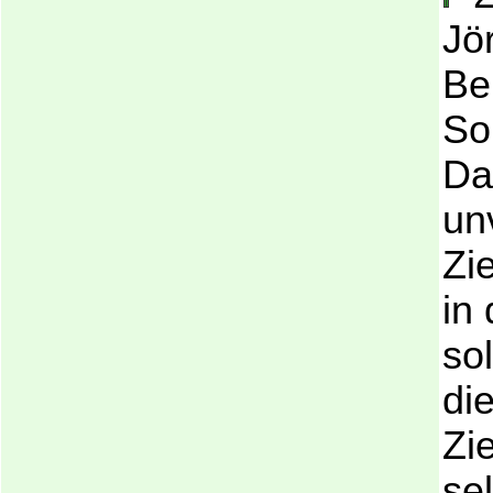
Jö
Bei
So
Da
un
Zi
in
so
di
Zi
sel