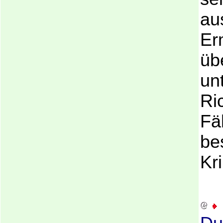
au
Er
üb
un
Ri
Fäl
be
Kr