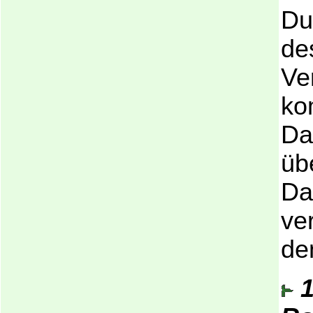
Du
de
Ve
ko
Da
üb
Da
ve
de