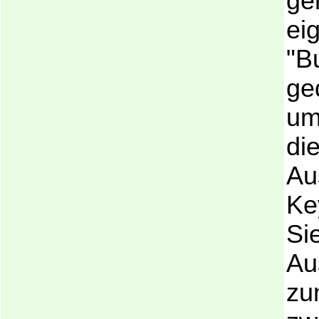
ge
eig
"B
ge
um
die
Au
Ke
Sie
Au
zu