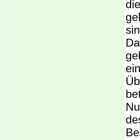
di
ge
si
Da
ge
ei
Üb
be
Nu
de
Be