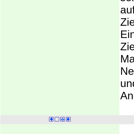
au
Zi
Ei
Zi
Ma
Ne
un
An