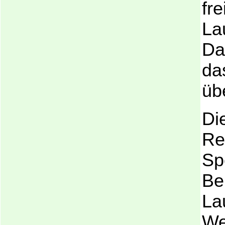
fr
La
Da
da
üb
Die
Re
Sp
Be
La
We