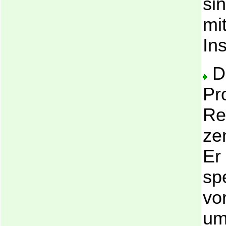
sin
mi
Ins
D
Pr
Re
ze
Er
spe
vo
um