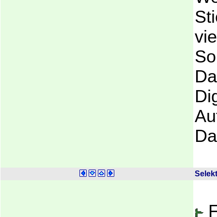
St
vie
So
Da
Di
Au
Da
Selek
F