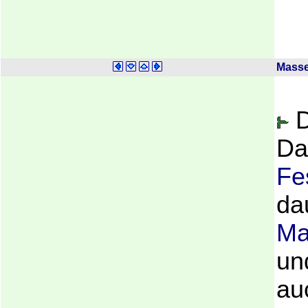
Masse
D
Da
Fe
da
Ma
un
au