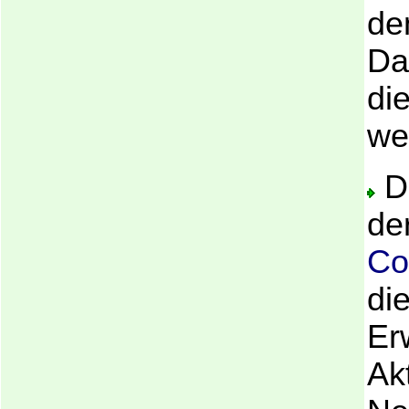
de
Da
di
we
Di
de
Co
di
Er
Ak