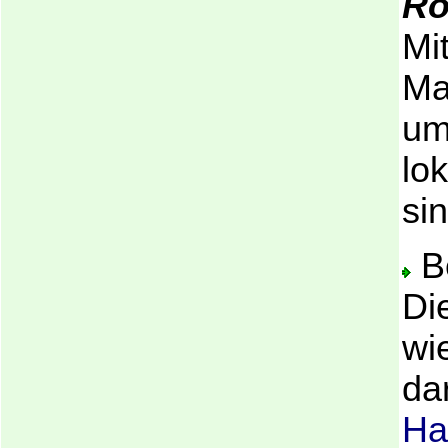
Ro
Mi
Ma
um
lok
sin
Be
Di
wi
dar
Ha