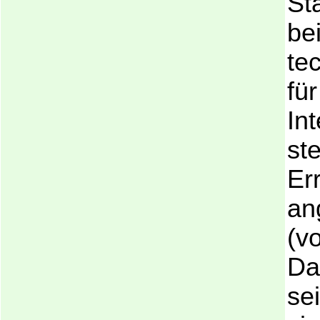
St
be
te
fü
In
st
Er
an
(v
Da
se