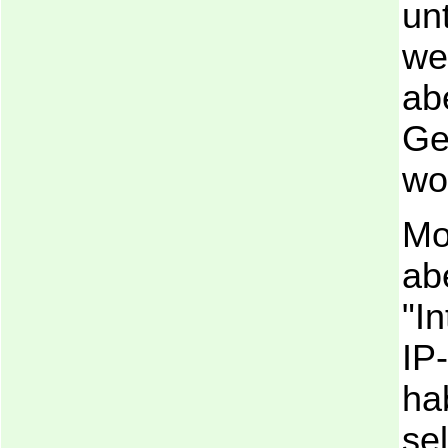
unt
we
ab
Ge
wo
Mo
ab
"In
IP
ha
se