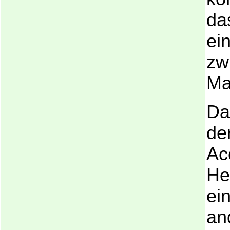
da
ei
zw
Ma
Da
de
Ac
He
ei
an