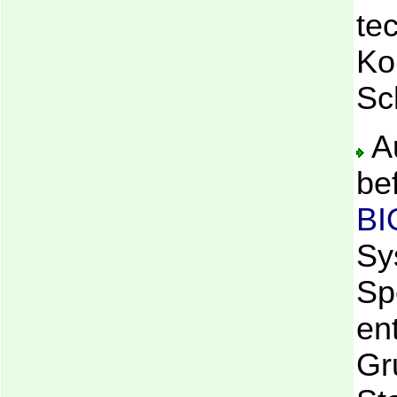
te
Ko
Sc
Au
be
BI
Sy
Sp
ent
Gr