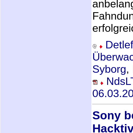
anbelang
Fahndung
erfolgrei
Detle
Überwac
Syborg
,
NdsLT
06.03.2
Sony b
Hackti