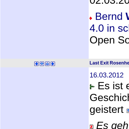
02.03.2
Bernd
4.0 in s
Open So
Last Exit Rosenh
16.03.2012
Es ist
Geschich
geistert
Es geht