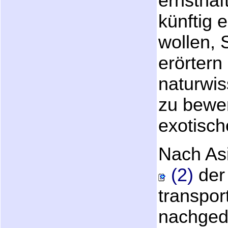
ernsthaf
künftig
wollen, 
erörtern
naturwis
zu bewe
exotisch
Nach A
(2)
der 
transpor
nachged