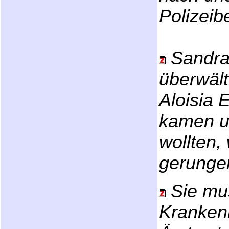
Polizeib
Sandra
überwält
Aloisia 
kamen un
wollten,
gerungen
Sie mu
Kranken