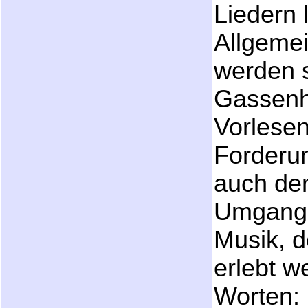
Liedern 
Allgemei
werden s
Gassenh
Vorlese
Forderun
auch den
Umgang m
Musik, d
erlebt w
Worten: 