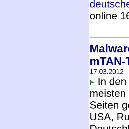
deutsch
online 1
Malware
mTAN-T
17.03.2012
In den
meisten
Seiten g
USA, Rus
Deutschl