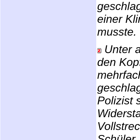
geschlag
einer Kl
musste.
Unter a
den Kopf
mehrfac
geschlag
Polizist
Widerst
Vollstr
Schüler