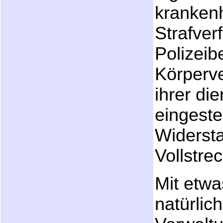
krankenh
Strafver
Polizei
Körperv
ihrer di
eingeste
Widerst
Vollstre
Mit etwa
natürlic