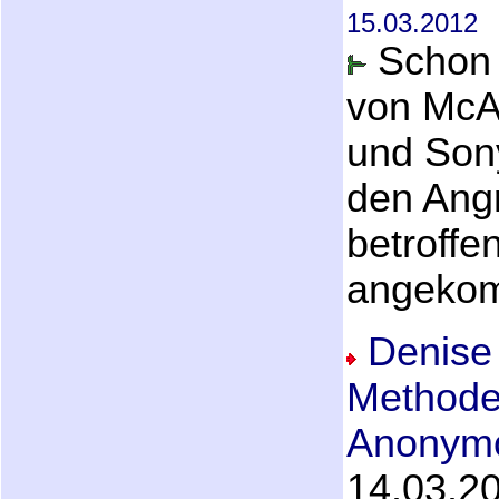
15.03.2012
Schon 
von McA
und Sony
den Ang
betroffen
angekom
Denis
Methode
Anonymo
14.03.2