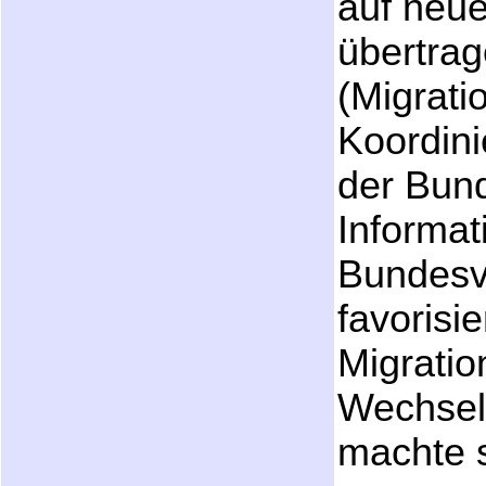
auf neue
übertra
(Migrati
Koordini
der Bund
Informat
Bundesv
favorisie
Migratio
Wechsel
machte s