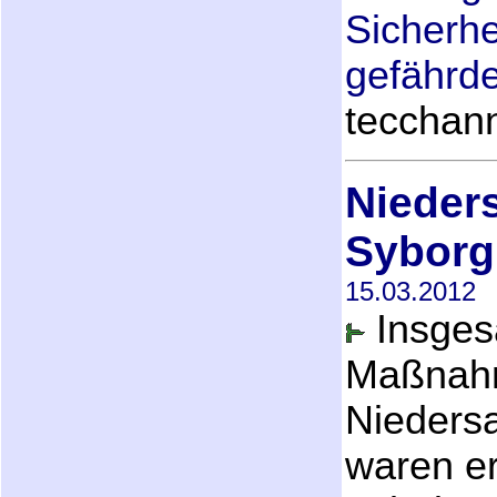
Sicherhe
gefährde
tecchan
Nieder
Syborg
15.03.2012
Insges
Maßnahm
Niedersa
waren er