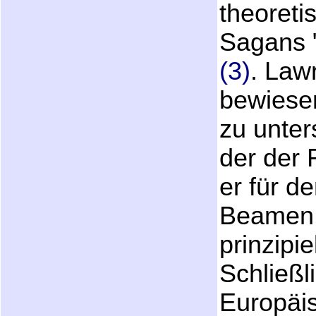
theoreti
Sagans 
(3)
. Law
bewiesen
zu unte
der der 
er für d
Beamen.
prinzipie
Schließl
Europäi