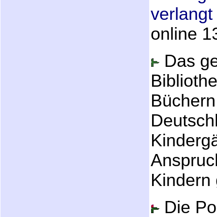
verlang
online 1
Das geh
Biblioth
Büchern 
Deutsch
Kindergä
Anspruc
Kindern
Die Pop