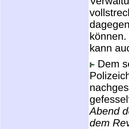
Verwaltu
vollstrec
dagegen
können.
kann auc
Dem se
Polizeic
nachgesa
gefesse
Abend d
dem Rev