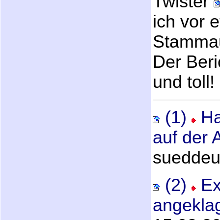
Twister
ich vor 
Stammau
Der Beric
und toll!
(1)
H
auf der
sueddeu
(2)
Ex
angekla