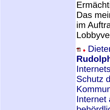
Ermächt
Das mein
im Auftr
Lobbyve
Diete
Rudolp
Internet
Schutz 
Kommuni
Internet
behördli