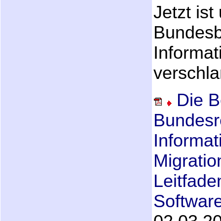
Jetzt ist
Bundesbe
Informat
verschla
Die B
Bundesr
Informat
Migratio
Leitfade
Softwar