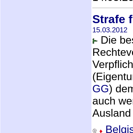
Strafe 
15.03.2012
Die bes
Rechteve
Verpflic
(Eigentu
GG
) de
auch we
Ausland b
Belgi