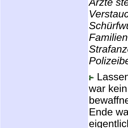
Ärzte st
Verstau
Schürfwu
Familien
Strafanz
Polizeib
Lassen 
war kei
bewaffne
Ende war
eigentli