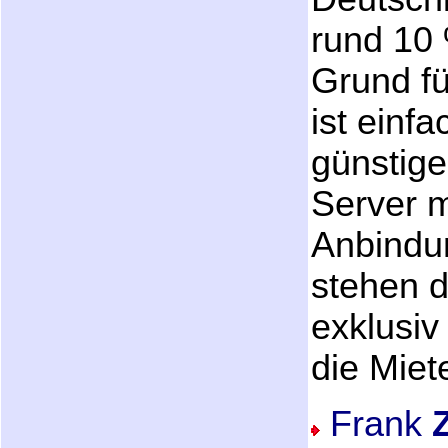
rund 10 
Grund fü
ist einf
günstige
Server m
Anbindu
stehen 
exklusiv
die Miet
Frank