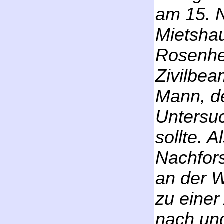
am 15. 
Mietsha
Rosenhei
Zivilbe
Mann, de
Untersu
sollte. A
Nachfors
an der W
zu einer
nach un