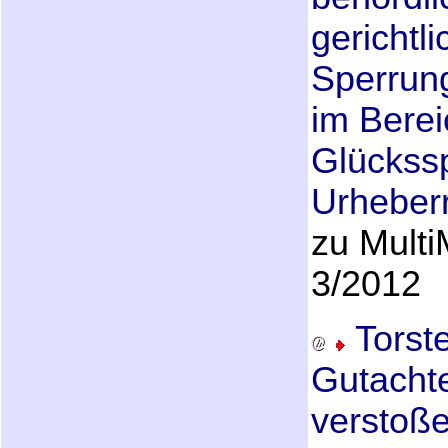
gerichtli
Sperrun
im Berei
Glückssp
Urheber
zu Mult
3/2012
Torst
Gutacht
verstoß