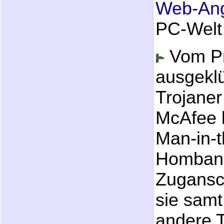
Web-Ang
PC-Welt
Vom Pri
ausgeklü
Trojaner
McAfee k
Man-in-t
Hombank
Zugansc
sie samt
andere 