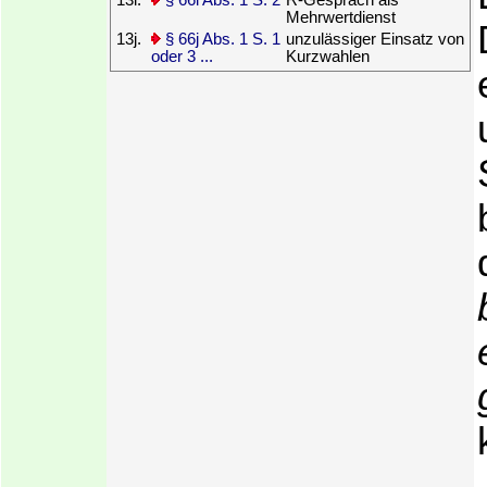
13i.
§ 66i Abs. 1 S. 2
R-Gespräch als
Mehrwertdienst
13j.
§ 66j Abs. 1 S. 1
unzulässiger Einsatz von
oder 3 ...
Kurzwahlen