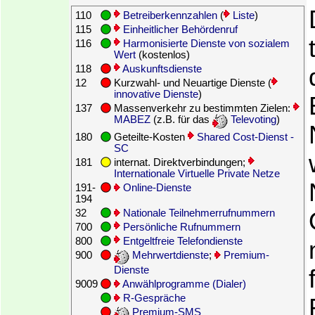
110
Betreiberkennzahlen
(
Liste
)
115
Einheitlicher Behördenruf
116
Harmonisierte Dienste von sozialem
Wert
(kostenlos)
118
Auskunftsdienste
12
Kurzwahl- und Neuartige Dienste (
innovative Dienste
)
137
Massenverkehr zu bestimmten Zielen:
MABEZ
(z.B. für das
Televoting
)
180
Geteilte-Kosten
Shared Cost-Dienst -
SC
181
internat. Direktverbindungen;
Internationale Virtuelle Private Netze
191-
Online-Dienste
194
32
Nationale Teilnehmerrufnummern
700
Persönliche Rufnummern
800
Entgeltfreie Telefondienste
900
Mehrwertdienste
;
Premium-
Dienste
9009
Anwählprogramme (Dialer)
R-Gespräche
Premium-SMS