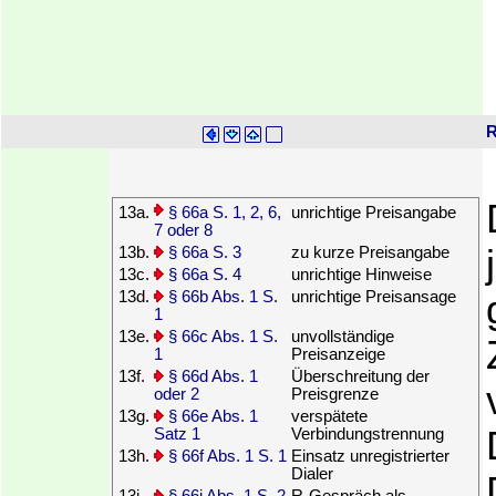
R
13a.
§ 66a S. 1, 2, 6,
unrichtige Preisangabe
7 oder 8
13b.
§ 66a S. 3
zu kurze Preisangabe
13c.
§ 66a S. 4
unrichtige Hinweise
13d.
§ 66b Abs. 1 S.
unrichtige Preisansage
1
13e.
§ 66c Abs. 1 S.
unvollständige
1
Preisanzeige
13f.
§ 66d Abs. 1
Überschreitung der
oder 2
Preisgrenze
13g.
§ 66e Abs. 1
verspätete
Satz 1
Verbindungstrennung
13h.
§ 66f Abs. 1 S. 1
Einsatz unregistrierter
Dialer